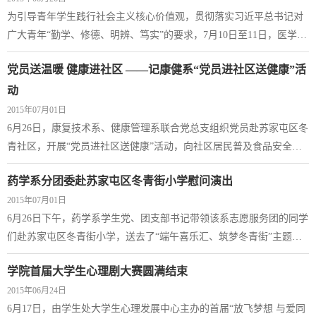
为引导青年学生践行社会主义核心价值观，贯彻落实习近平总书记对
广大青年“勤学、修德、明辨、笃实”的要求，7月10日至11日，医学技
术系党总支、团总支组织由辅导员、学生党员、入党积极分子共21人
党员送温暖 健康进社区 ——记康健系“党员进社区送健康”活
组成的社会实践团赴...
动
2015年07月01日
6月26日，康复技术系、健康管理系联合党总支组织党员赴苏家屯区冬
青社区，开展“党员进社区送健康”活动，向社区居民普及食品安全和
日常养生保健知识。 活动包括健康讲座和现场解答两个环节。健康讲
药学系分团委赴苏家屯区冬青街小学慰问演出
座由医学营养教研...
2015年07月01日
6月26日下午，药学系学生党、团支部书记带领该系志愿服务团的同学
们赴苏家屯区冬青街小学，送去了“端午喜乐汇、筑梦冬青街”主题文
艺演出。 演出现场气氛热烈、高潮迭起，热辣的肚皮舞、笑料不断的
学院首届大学生心理剧大赛圆满结束
相声表演、悠扬的...
2015年06月24日
6月17日，由学生处大学生心理发展中心主办的首届“放飞梦想 与爱同