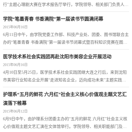
行”主题心理剧大赛在学术报告厅举行，学院领导、相关部门负责人出
席活动并担当评委。 此次大赛得到了各系高度重视，从剧本的编排、
学院“笔墨青春 书香满院”第一届读书节圆满闭幕
演员的选择...
2015年06月16日
6月11日中午，由学院党委工作部、科技产业处、团委、图书馆联合主
办的“笔墨青春 书香满院”第一届读书节闭幕式暨百科知识竞赛在图书
馆举行。学院领导、相关部门负责人、教工“书香读者”获得者应邀出
医学技术系社会实践团再赴沈阳市美容企业开展活动
席。...
2015年06月16日
4月10日至5月25日，医学技术系社会实践团继大连之行后，来到沈阳
市美容行业知名企业开展“走进知名企业，迈向成功未来”主题实践活
动，进行实地考察、调研及体验。 由2013、2014级医疗美容技术专业
护理系“五月的鲜花 六月红”社会主义核心价值观主题文艺汇
同学组成的近80人的...
演落下帷幕
2015年06月12日
6月9日中午，由护理系分团委主办的“五月的鲜花 六月红”社会主义核
心价值观主题文艺汇演在文体馆举行。学院领导、相关职能部门及各