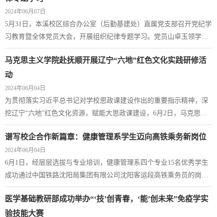
室门外挂上新鲜的艾草挂束。艾草具有温阳、散寒、通络、止血等作
2024年06月07日
用，每逢端午佳节，会用插艾草来避...
5月31日，本溪校区综合办公室（后勤基建处）直属党支部召开党纪学
习教育暨全体党员大会，开展组织纪律专题学习。党员山卓玉领学
《中国共产党纪律处分条例》第二编分则：第七章对违反组织纪律行
马克思主义学院赴抚顺开展辽宁“六地”红色文化实践研修活
为的处分。支部党员赵祺、葛云鹏作交流发言。会议由直属党支部书
记刘晓辉主持，全体党员参加会议。会上，刘晓辉书记领学习近平在
动
二十届中央纪委三次全会上发表重要讲话《深入推进党的自我革命坚
2024年06月04日
决打赢反腐败斗争攻坚战持久战》，组织委...
为贯彻落实习近平总书记对学校思政课建设作出的重要指示精神，深
挖辽宁“六地”红色文化资源，赋能大思政课建设，6月2日，马克思主
义学院组织思政课教师赴抚顺开展实践研修活动。习近平总书记曾围
谱写校企合作新篇章：健康管理系学生迈向高铁乘务新岗位
绕雷锋精神的时代价值作出重要论述，指出“要深刻把握雷锋精神的时
2024年06月04日
代内涵让雷锋精神在新时代绽放更加璀璨的光芒，为全面建设社会主
6月1日，经层层选拔与专业培训，健康管理系四个专业15名优秀学生
义现代化国家、全面推进中华民族伟大复兴凝聚强大力量”，并对新征
成功通过中国铁路沈阳局集团有限公司沈阳客运段高铁乘务员的岗前
程上更好弘扬雷锋精神提出明确要...
培训，一批具有医学背景、健康服务专业能力的学生即将踏上新的职
医学基础教研部成功举办“‘技’创青春，‘能’创未来”免疫学实
业征程。本次选拔与培训，学校和企业给予了高度重视。学校为学生
提供了全面的指导和支持，确保学生在选拔中能够充分展现自己的能
验技能大赛