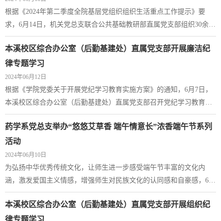
根据《2024年第二季度全院基层党组织组织生活重点工作提示》要
求，6月14日，机关党总支联合公共基础教研部直属党支部组织30余名
党员到沈阳市社会组织党建示范基地（沈阳市和平区社会组织区域性
本溪校区综合办公室（后勤基建处）直属党支部开展廉洁纪
党群活动服务中心）——沈阳红船主题公园，共同开展“学党史 守初
心”主题党日活动。活动中，全体党员佩戴党员徽章在宣誓碑前庄严列
律专题学习
队，面向党旗，重温入党誓词，庄严的誓词在空中回响，激荡在每名
2024年06月12日
党员的心间。随后，在讲解员的引导和...
根据《学院党委关于开展党纪学习教育实施方案》的通知，6月7日，
本溪校区综合办公室（后勤基建处）直属党支部召开党纪学习教育暨
全体党员大会，开展廉洁纪律专题学习。党员何俏领学《中国共产党
药学系党总支举办“悠悠艾草香 端午情意长”浓香端午节系列
纪律处分条例》第二编分则：第八章对违反廉洁纪律行为的处分。支
部三名预备党员韩晶、赵新一、周围作交流发言。直属党支部书记刘
活动
晓辉主持会议并讲授专题党课，全体党员及预备党员参加会议。刘晓
2024年06月10日
辉书记以《坚持高线守住底线筑牢防线—...
为弘扬中华优秀传统文化，让师生进一步感受端午节丰富的文化内
涵，激发爱国主义情感，增强师生对民族文化的认同感和自豪感，6月
7日-9日，药学系党总支组织开展“悠悠艾草香 端午情意长”浓香端午节
本溪校区综合办公室（后勤基建处）直属党支部开展组织纪
系列活动。一、浓情端午，送“艾”心到寝室。6月7日，药学系党总支
书记刘博带领师生来到寝室，在端午佳节来临之际，为药学系学生寝
律专题学习