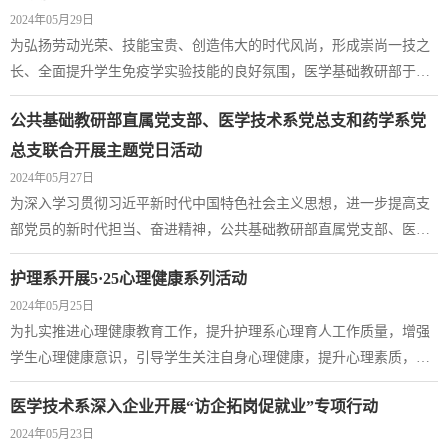
力和潜力。企业在培训内容的设计与实施、学生学习生活配套等方面
2024年05月29日
倾注了大量心血。这种重视和关注让学生...
为弘扬劳动光荣、技能宝贵、创造伟大的时代风尚，形成崇尚一技之
长、全面提升学生免疫学实验技能的良好氛围，医学基础教研部于
2024年5月14日在本溪校区举办免疫学实验技能大赛。本次大赛面向学
公共基础教研部直属党支部、医学技术系党总支和药学系党
院2022级和2023级护理、生物制药技术等相关专业学生开展。大赛分
为初赛和决赛。比赛前对参赛同学进行基本培训，使其了解比赛内容
总支联合开展主题党日活动
和程序。初赛项目为小鼠脾淋巴细胞制备，决赛项目为外周血单个核
2024年05月27日
淋巴细胞提取及其数量、活性检测。根据评...
为深入学习贯彻习近平新时代中国特色社会主义思想，进一步提高支
部党员的新时代担当、奋进精神，公共基础教研部直属党支部、医学
技术系党总支和药学系党总支组织前往学院党性教育基地阜新市彰武
护理系开展5·25心理健康系列活动
治沙学校，开展“弘扬彰武治沙精神，聚力全面振兴”主题党日活动，
2024年05月25日
进一步加强党纪学习教育。三个支部实地参观学习彰武治沙的先进经
为扎实推进心理健康教育工作，提升护理系心理育人工作质量，增强
验和治沙精神。活动首先来到阜新市彰武治沙学校，观看了纪录片
学生心理健康意识，引导学生关注自身心理健康，提升心理素质，培
《彰武治沙》，系统学习了治沙的历史背...
育学生自尊自信、理性平和、积极向上的社会心态。护理系以5·25大
医学技术系深入企业开展“访企拓岗促就业”专项行动
学生心理健康月为契机，开展以“从心出发，携手前行”为主题的心理
2024年05月23日
健康系列活动。本次活动发挥护理系辅导员心理专业优势，历时10余