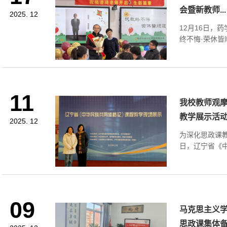
会暨新教师...
2025. 12
12月16日，
终不悔·荣休皆
11
我校教师观
教学展示活
2025. 12
为深化思政课教
日，辽宁省《中
09
马克思主义
思政课集体