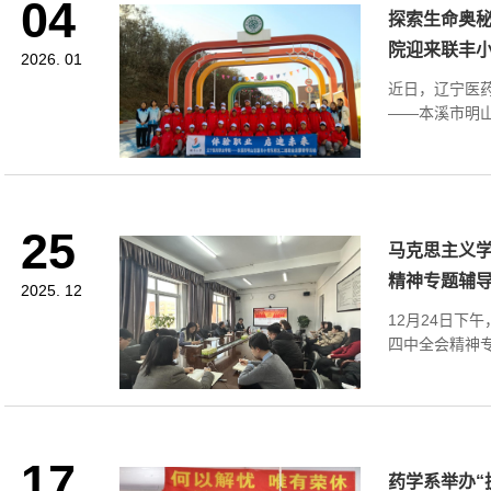
04
探索生命奥
院迎来联丰小.
2026. 01
近日，辽宁医
——本溪市明山
25
马克思主义
精神专题辅导.
2025. 12
12月24日下
四中全会精神专
17
药学系举办“