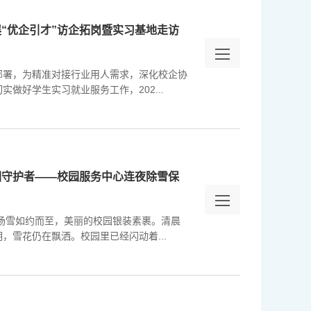
“优企引才”访企拓岗暨实习基地走访
部署，为精准对接行业用人需求，深化校企协
实做好学生实习就业服务工作，202...
园守护者——校园服务中心连夜除雪保
一场雪如约而至，美丽的校园银装素裹。清晨
，雪花仍在飘洒。校园里已经闪动着...