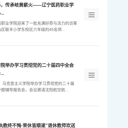
秘，传承岐黄薪火——辽宁医药职业学
..
药职业学院迎来了一批充满好奇与活力的访客
区联丰小学东校区六年级的45名师...
学院举办学习贯彻党的二十届四中全会
..
午，马克思主义学院举办学习贯彻党的二十届
题辅导报告会，会议邀请沈阳航空航...
执教终不悔·荣休皆顺遂”退休教师欢送