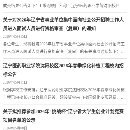
成交结果公告如下：1.采购项目名称：辽宁医药职业学院沈阳校区春
季绿化补植项目2.辽宁医药职业学院沈阳校区春季绿化补植项目开标
关于对2026年辽宁省事业单位集中面向社会公开招聘工作人
会议于2026年5月18日在辽宁医药职业学院沈阳校区办公楼三层会议室
结束，采购人参照《中华人民共和国政府采购法》等相关法律法规及
员进入面试人员进行资格审查（复审）的通知
本次采购谈判小组的评审报告确定成交人，现将成交结果公示，如有
2026年05月15日
疑义，请在质疑期内以真实姓名和单位向...
各位考生：现将我院2026年辽宁省事业单位集中面向社会公开招聘工
作人员进入面试人员进行资格审查（复审）的有关事项通知如下：
一、根据辽宁人事考试网公布的省直事业单位岗位拟进入面试（资格
辽宁医药职业学院沈阳校区2026年春季绿化补植工程校内招
复审）人员名单，我院2026年辽宁省事业单位集中面向社会公开招聘
工作人员各岗位按照招聘计划与进入资格审查环节1:3的比例确定进入
标公告
资格审查环节考生。二、资格审查采取现场审查的方式进行，进入资
2026年05月11日
格审查环节的考生须根据应聘岗位条件要求...
根据学校工作安排，辽宁医药职业学院沈阳校区2026年春季绿化补植
工程已由校长办公会批准建设，建设资金来自校园绿化专项经费，招
标人为辽宁医药职业学院后勤基建处。项目已具备招标条件，现对该
关于拟推荐参加2026年“挑战杯”辽宁省大学生创业计划竞赛
项目进行校内公开招标，欢迎符合资格条件的投标人前来投标。一、
项目概况与招标范围1.项目名称：辽宁医药职业学院沈阳校区2026年
项目名单的公示
春季绿化补植工程2.项目地点：辽宁医药职业学院沈阳校区内3.招标控
2026年05月08日