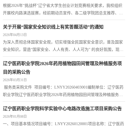
制价：人民币98,231.49元（大写：玖万...
根据2026年“挑战杯”辽宁省大学生创业计划竞赛相关要求，我校组织
开展校内路演选拔赛，经前期动员宣传、各二级学院团总支推荐、校
级选拔等环节，现拟推荐26项作品参加省赛。现向全校范围内公示，
关于开展“国家安全知识线上有奖答题活动”的通知
具体名单详见附件。公示期为3天（2026年5月8日—5月10日）。本公
2026年04月13日
示发布后，如有不同意见，请在公示期内以电话、电子邮件、信函和
为深入贯彻总体国家安全观，切实增强全民国家安全意识，普及国家
亲访的方式向校团委反映。反映问题要实事求是，电话、信函和电子
安全知识，营造“国家安全、人人有责、人人可为” 的良好氛围，现于
邮箱应署真实姓名，信访的有效时间以...
第11个全民国家安全教育日期间，辽宁省教育厅联合辽宁省国家安全
辽宁医药职业学院2026年药用植物园田间管理及种植服务项
厅面向全省高校师生，开展国家安全知识线上有奖答题活动，诚邀大
家积极参与、赢取好礼！建议大家关注国家安全部官方微信公众号、
目的采购公告
官方微信视频号，及时学习权威国安知识，答题更轻松，中奖更有把
2026年03月31日
握！活动详情：一、活动对象：全省高...
服务类采购文件 项目编号：LNYY20260403001编制单位：辽宁医药
职业学院辽宁医药职业学院2026年药用植物园田间管理及种植服务项
目的采购公告项目概况（辽宁医药职业学院2026年药用植物园田间管
辽宁医药职业学院科学实验中心电路改造施工项目采购公告
理及种植服务项目)采购项目的潜在供应商应在（辽宁医药职业学院）
2026年01月08日
获取采购文件，并于2026年 4月15日9点30分（北京时间）前提交响应
一、项目基本情况项目编号：LNYY20260120001项目名称：辽宁医药
文件。一、项目基本情况项目编号：LNYY20260403001项目名称：辽