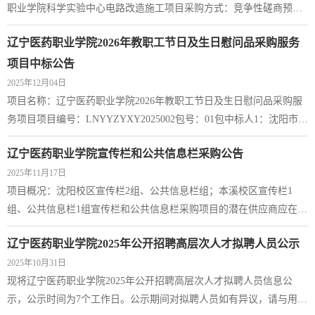
职业学院科学实验中心电路改造施工项目采购方式：竞争性磋商预算
宁医药职业学院2026年药用植物园田间管...
金额：人民币96,807.98元最高限价：人民币96,807.98元采购需求：辽
辽宁医药职业学院2026年教职工节日及生日慰问品采购服务
宁医药职业学院科学实验中心电路改造施工项目，具体详见工程量清
单。合同履行期限：合同签订后15日内完工，具体以双方签订的合同
项目中标公告
为准。本包组不接受联合体。二、供应商的资格要求：1.满足《中华
2025年12月04日
人民共和国政府采购法》第二十二条规定...
项目名称：辽宁医药职业学院2026年教职工节日及生日慰问品采购服
务项目项目编号：LNYYZYXY2025002包号：01包中标人1：沈阳市苏
家屯大润发商业有限公司中标供应商地址：沈阳市苏家屯区迎春街141
辽宁医药职业学院宣传栏和公共信息栏采购公告
号中标内容：节日慰问品：覆盖2026年全部法定节日，按照元旦、春
2025年11月17日
节 800元（2025年12月）；清明节、劳动节、端午节（2026年4月）
项目概况：沈阳校区宣传栏2组、公共信息栏组；本溪校区宣传栏1
600元；中秋节、国庆节（2026年9月）600元标准采购慰问品提货券，
组、公共信息栏1组宣传栏和公共信息栏采购项目的潜在供应商应在
合计每人2000元标准，采购品类涵盖粮油米...
（辽宁医药职业学院）获取采购文件，并于2025年11月20日16点00分
辽宁医药职业学院2025年公开招聘高层次人才拟聘人员公示
（北京时间）前提交响应文件。一、项目基本情况项目编号：
2025年10月31日
LNYY20251117001项目名称：宣传栏和公共信息栏采购方式：竞争性
现将辽宁医药职业学院2025年公开招聘高层次人才拟聘人员信息公
谈判预算金额：人民币56900元最高限价：人民币56900元采购需求：
示，公示时间为7个工作日。公示期间对拟聘人员如有异议，请与用人
（1）外观：宣传栏采用不锈钢框架，配阳光板+钢化...