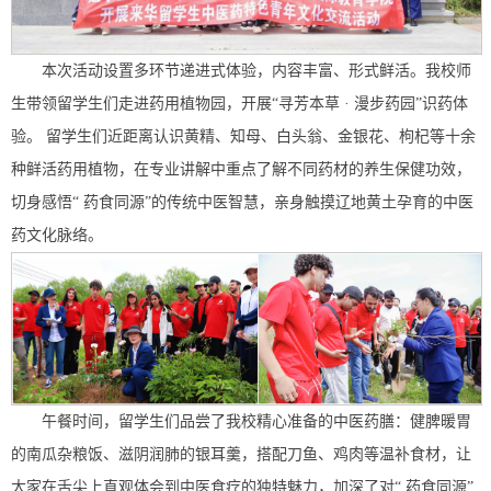
本次活动设置多环节递进式体验，内容丰富、形式鲜活。我校师
生带领留学生们走进药用植物园，开展“寻芳本草 · 漫步药园”识药体
验。 留学生们近距离认识黄精、知母、白头翁、金银花、枸杞等十余
种鲜活药用植物，在专业讲解中重点了解不同药材的养生保健功效，
切身感悟“ 药食同源”的传统中医智慧，亲身触摸辽地黄土孕育的中医
药文化脉络。
午餐时间，留学生们品尝了我校精心准备的中医药膳：健脾暖胃
的南瓜杂粮饭、滋阴润肺的银耳羹，搭配刀鱼、鸡肉等温补食材，让
大家在舌尖上直观体会到中医食疗的独特魅力，加深了对“ 药食同源”