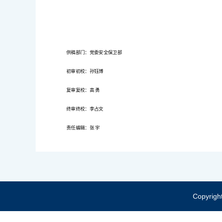
供稿部门：党委安全保卫部
初审初校：孙钰博
复审复校：高 勇
终审终校：李占文
责任编辑：张 宇
Copyrig