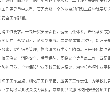
工作进行全面部署。他着重强调了本次安全工作部署会的重要意
定工作更是重中之重、责无旁贷。全体参会部门和二级学院要切
项安全工作部署。
确工作要求。一是压实安全责任，健全责任体系，严格落实“党
落实到岗、落实到人、落实到细节。二是聚焦重点攻坚，对照全
任台账，实行销号管理，彻底清零各类安全隐患。三是强化协同
、校园治安、消防安全、后勤保障、网络安全等重点工作。四是
全防护屏障，全力保障毕业季校园和谐稳定，为学校各项事业平
明确了工作重点、细化了工作举措、压实了工作责任，为学校扎
职业学院将以此次会议为契机，常态化抓实抓细校园安全各项工