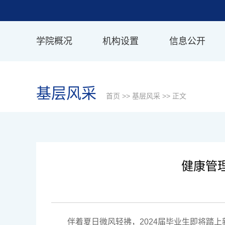
学院概况
机构设置
信息公开
基层风采
首页
>>
基层风采
>> 正文
健康管
伴着夏日微风轻拂，2024届毕业生即将踏