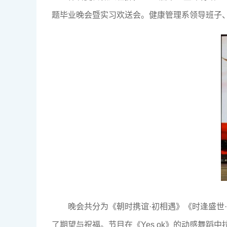
题毕业晚会暨实习欢送会。健康管理系领导班子
晚会共分为《朝时携谊·初相遇》《时逢盛世
了期望与祝福。节目在《Yes ok》的动感舞