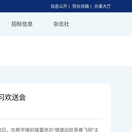
信息公开
|
院长信箱
|
办事大厅
招标信息
杂志社
习欢送会
3日，在教学楼前隆重举办“健康启航青春飞扬”主