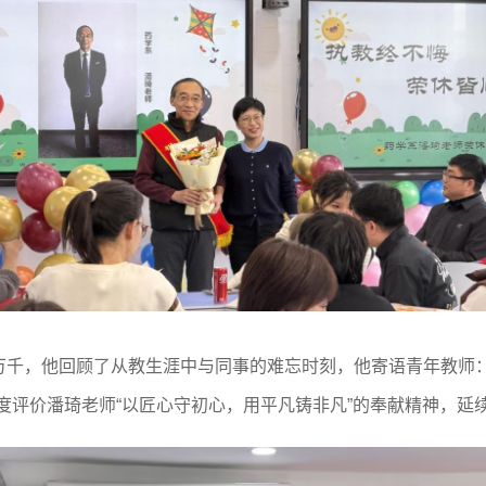
万千，他回顾了从教生涯中与同事的难忘时刻，他寄语青年教师：
度评价潘琦老师“以匠心守初心，用平凡铸非凡”的奉献精神，延