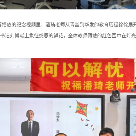
幕播放的纪念视频里，潘琦老师从青丝到华发的教育历程徐徐展
支书记刘博献上象征感恩的鲜花，全体教师佩戴的红色围巾在灯