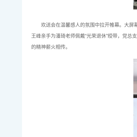
欢送会在温馨感人的氛围中拉开帷幕。大屏
王峰亲手为潘琦老师佩戴“光荣退休”绶带，党总
的精神薪火相传。