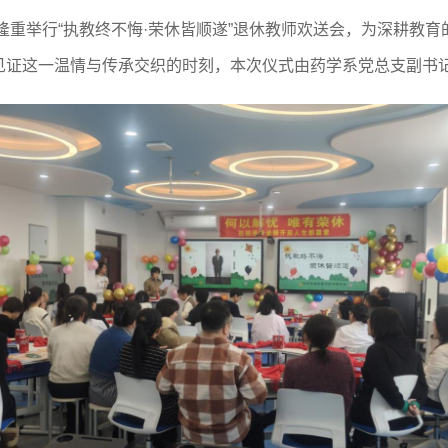
室隆重举行“执教终不悔·荣休皆顺遂”退休教师欢送会，为深耕教
见证这一温情与传承交织的时刻，本次仪式由药学系党总支副书