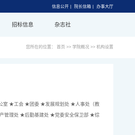
信息公开
|
院长信箱
|
办事大厅
招标信息
杂志社
您所在的位置：
首页
>>
学院概况
>>
机构设置
室 ★工会 ★团委 ★发展规划处 ★人事处（教
产管理处 ★
后勤基建处
★党委
安全保卫部 ★综