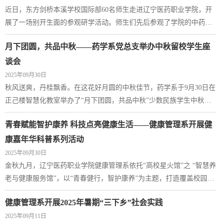
学礼物，一本“家书”，礼轻情意重，...
近日，东方剑桥本溪学校国际部60名师生走进辽宁医药职业学院，开
展了一场别开生面的参观研学活动。师生们先后参观了学院的中药馆
和人体生命科学馆，并在人体生命科学馆多功能报告厅观摩学习了实
月下团圆，共品中秋——药学系党总支举办中秋留校学生座
用的急救技能，收获了一次理论与实践相结合的沉浸式科学体验。活
动伊始，师生们在学院专业讲解员的引导下步入中药馆。馆内丰富的
谈会
中药材标本、翔实的图文介绍以及现代化的展示手段，瞬间吸引了师
2025年09月30日
生们的目光。大家认真聆听讲解，了解各...
秋风送爽，丹桂飘香。在这花好月圆的中秋佳节，药学系于9月30日在
正己楼智慧化教室举办了“月下团圆，共品中秋”少数民族学生中秋座
谈会，为留校学生送上节日的温暖与陪伴。药学系党总支书记、副书
青春赋能智护康养 科技点亮健康生活——健康管理系开展健
记、新生辅导员老师以及30名少数民族学生代表参加。座谈会由药学
系辅导员朱昕桐主持。活动伊始，药学系党总支书记刘博老师与留校
康嘉年华科普系列活动
学子亲切交流，一句“系里准备了中秋小惊喜”温暖人心，一番“学习容
2025年09月30日
不得半点马虎”的叮嘱催人奋进。...
金秋九月，辽宁医药职业学院健康管理系依托“高校星火馆”之 “智慧养
老与健康服务馆”，以“青春健行，智护康养”为主题，打造覆盖校园、
社区、乡村的综合性健康科普盛宴。通过“走出去、请进来”双向联
健康管理系开展2025年暑期“三下乡”社会实践
动，融合专业教育、体能锻炼、健康关怀与精神传承，以智慧化实践
2025年09月11日
诠释“科技改变生活，创新赢得未来”，为“健康中国”注入青春动能。