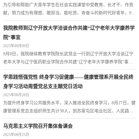
为引导和帮助广大青年学生在社会实践课堂中受教育、长才干、作贡
本次活动形式多样、覆盖广泛。专业团队走进苏家屯区沙柳路小学，
献，努力成为有理想、敢担当、能吃苦、肯奋斗的新时代好青年，9月
开展心肺复苏实操教学与养...
4日，健康管理系“爱绽放”志愿服务团队一行28人赴辽宁省抚顺市新宾
我院教师到辽宁开放大学洽谈合作共建“辽宁老年大学康养学
县东升村，开展以“青春为中国式现代化挺膺担当”为主题的暑期“三下
乡”社会实践。师生们深入乡村基层，聚焦健康促进、智慧助老与文化
院”事宜
传承，以实际行动积极投身乡村振兴，展现了新时代青年学生的责任
2025年09月09日
担当与青春风采。团队分为健...
9月8日，我院继续教育学院院长武竞业一行到辽宁开放大学洽谈辽宁
老年大学与辽宁医药职业学院合作共建“辽宁老年大学康养学院”事
宜。辽宁医药职业学院继续教育学院院长武竞业、直属党支部书记靖
学思践悟强党性 终身学习促健康——健康管理系开展全民终
宇、银发经济发展研究院院长袁静、教师刘徽，辽宁开放大学社区教
育学院院长周志忠、副院长张洋、主任孙超参加了洽谈。会议首先由
身学习活动周暨党总支主题党日活动
辽宁开放大学社区教育学院周志忠院长介绍辽宁老年大学的建设愿
2025年08月28日
景、建设历程、建设成效和建设规划等。辽...
为提升终身学习公共服务水平，深入推进全民终身学习，8月27日，健
康管理系党总支组织师生共计38人，到苏家屯区电业社区、人民路社
区开展全民终身学习活动周暨党总支主题党日活动，受到社区老人的
马克思主义学院召开集体备课会
热烈欢迎。上午在电业社区，党员教师以“餐桌上的‘安全密码’：读懂
2025年08月25日
食品标签里的健康信息”“科学运动，合理营养——老年人运动营养咨