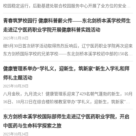
校园稳定运行，后勤基建处联合校园服务中心开展了全方位的安全隐
患排查行动，聚焦餐饮中心、学生公寓等关键领域，旨在发现隐患、
青春筑梦校园行 健康科普薪火传——东北剑桥本溪学校师生
及时整改落实，筑牢校园安全的“防护网”。11月7日和11月10日，后勤
基建处与校园服务中心分别在两校区召开安全隐患排查工作部署会
走进辽宁医药职业学院开展健康科普实践活动
议，随后，在刘轶群副院长的带领下对本溪校区进行实地走访排查；
2025年11月16日
11月10日和11月19日，高勇处长和刘晓辉...
继9月30日首次研学活动取得热烈反响后，辽宁医药职业学院再次迎来
东方剑桥国际学校的兄弟学校——东北剑桥本溪学校初中部的150名学
生。本次研学活动承前启后，内容再度升级，学生们通过沉浸式体
健康管理系举办“学礼义，迎新生，筑新家”新生入学礼和拜
验，深入探索了人体生命的奥秘与中医药文化的博大精深，并在实践
中学习了宝贵的健康知识与急救技能。在人体生命科学馆、中药标本
师礼主题活动
馆以及康复科普基地脊柱关爱馆内，随处可见学生们充满好奇的身
2025年10月29日
影。人体生命科学馆为同学们打开了一扇认...
八月金秋，九月流火！健康管理系迎来了429名朝气蓬勃的新生，10月
16日、10月22日在综合楼阶梯教室举办“学礼义，迎新生，筑新家”主
题活动——新生入学礼和拜师礼，健康管理系全体教师出席活动。活
东方剑桥本溪学校国际部师生走进辽宁医药职业学院，开启
动伊始，健康管理系主任发表了诚挚的讲话，在教诲中引导学生明孝
悌、晓忠信、知礼义、懂廉耻，让全体新生对健康管理这个大家庭有
中医药与生命科学探索之旅
更多归属感。随后，全系教师为2025级新生代表发放了精心准备的入
2025年10月24日