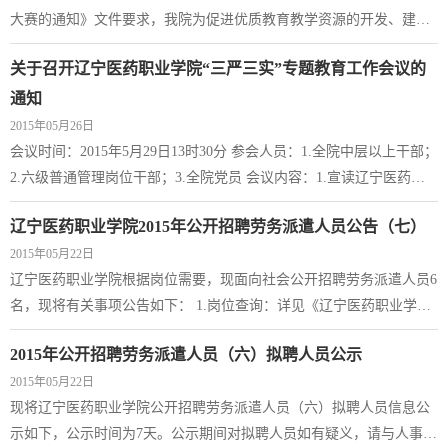
大赛的通知》文件要求，我院为促进优质教育教学资源的开发、建设
和应用，推动信息技术与教育教学的深度融合，提高广大教师信息技
关于召开辽宁医药职业学院“三严三实”专题教育工作会议的
术的应用能力和水平，...
通知
2015年05月26日
会议时间：2015年5月29日13时30分 参会人员：1.全院中层以上干部；
2.六级普通管理岗位干部；3.全院党员 会议内容：1.宣读辽宁医药职
业学院“三严三实”专题教育实施方案；2.学院党委书记讲授专题党课
辽宁医药职业学院2015年公开招聘劳务派遣人员公告（七）
2015年05月22日
辽宁医药职业学院根据岗位需要，现面向社会公开招聘劳务派遣人员6
名，现将有关事项公告如下： 1.岗位查询：详见《辽宁医药职业学院
2015年公开招聘劳务派遣人员计划信息表（七）》。 2.报名：本次公
2015年公开招聘劳务派遣人员（六）拟聘人员公示
开招聘采取现场报名...
2015年05月22日
现将辽宁医药职业学院公开招聘劳务派遣人员（六）拟聘人员信息公
示如下，公示时间为7天。公示期间对拟聘人员如有疑义，请与人事处